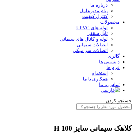
درباره ما
پیام مدیرعامل
کنترل کیفیت
محصولات
لوله های UPVC
تایل سقفی
لوله و کانال های سیمانی
اتصالات سیمانی
اتصالات سرامیکی
گالری
دانستنی ها
فرم ها
استخدام
همکاری با ما
تماس با ما
جستجو کردن
کلاهک سیمانی سایز H 100