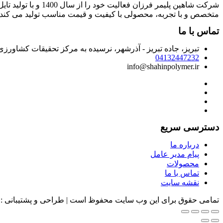
شرکت شاهین پلیمر 
متخصص و با تجربه، محصولی با کیفیت و قیمت مناسب تولید می کند.
تماس با ما
تبریز، جاده تبریز - آذرشهر، نرسیده به مرکز تحقیقات کشاور
04132447232
info@shahinpolymer.ir
دسترسی سریع
درباره ما
پیام مدیر عامل
محصولات
تماس با ما
نقشه سایت
تمامی حقوق برای این وب سایت محفوظ است | طراحی و پشتیبانی :