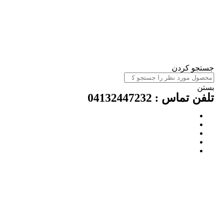
جستجو کردن
بستن
تلفن تماس : 04132447232