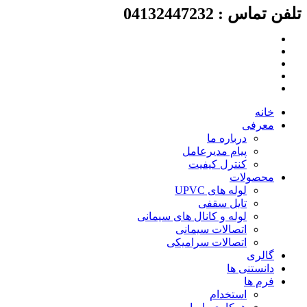
تلفن تماس : 04132447232
پرش
به
محتوا
خانه
معرفی
درباره ما
پیام مدیرعامل
کنترل کیفیت
محصولات
لوله های UPVC
تایل سقفی
لوله و کانال های سیمانی
اتصالات سیمانی
اتصالات سرامیکی
گالری
دانستنی ها
فرم ها
استخدام