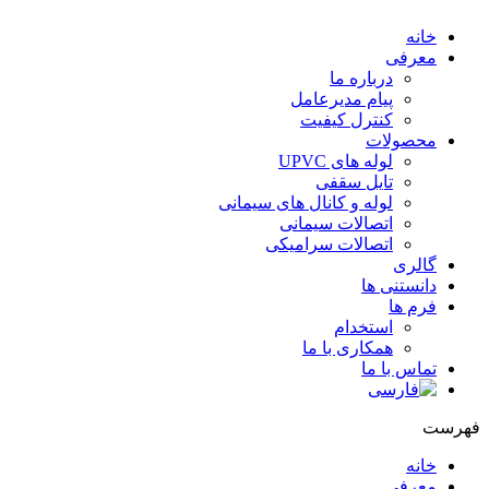
خانه
معرفی
درباره ما
پیام مدیرعامل
کنترل کیفیت
محصولات
لوله های UPVC
تایل سقفی
لوله و کانال های سیمانی
اتصالات سیمانی
اتصالات سرامیکی
گالری
دانستنی ها
فرم ها
استخدام
همکاری با ما
تماس با ما
فهرست
خانه
معرفی