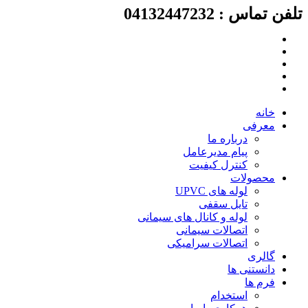
لفن تماس : 04132447232
رش
ه
حتوا
خانه
معرفی
درباره ما
پیام مدیرعامل
کنترل کیفیت
محصولات
لوله های UPVC
تایل سقفی
لوله و کانال های سیمانی
اتصالات سیمانی
اتصالات سرامیکی
گالری
دانستنی ها
فرم ها
استخدام