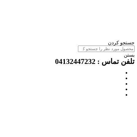
ستجو کردن
ستن
لفن تماس : 04132447232