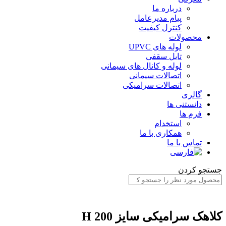
درباره ما
پیام مدیرعامل
کنترل کیفیت
محصولات
لوله های UPVC
تایل سقفی
لوله و کانال های سیمانی
اتصالات سیمانی
اتصالات سرامیکی
گالری
دانستنی ها
فرم ها
استخدام
همکاری با ما
تماس با ما
ستجو کردن
لاهک سرامیکی سایز H 200