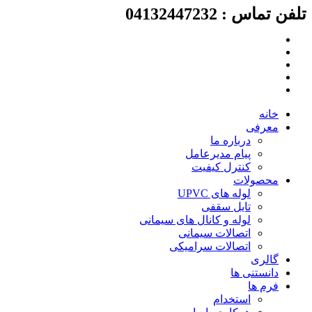
لفن تماس : 04132447232
رش
ه
حتوا
خانه
معرفی
درباره ما
پیام مدیرعامل
کنترل کیفیت
محصولات
لوله های UPVC
تایل سقفی
لوله و کانال های سیمانی
اتصالات سیمانی
اتصالات سرامیکی
گالری
دانستنی ها
فرم ها
استخدام