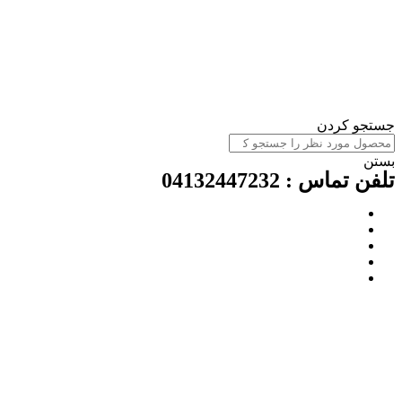
ستجو کردن
ستن
لفن تماس : 04132447232