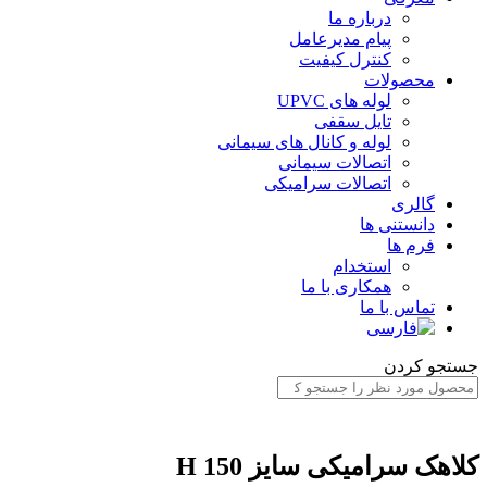
درباره ما
پیام مدیرعامل
کنترل کیفیت
محصولات
لوله های UPVC
تایل سقفی
لوله و کانال های سیمانی
اتصالات سیمانی
اتصالات سرامیکی
گالری
دانستنی ها
فرم ها
استخدام
همکاری با ما
تماس با ما
ستجو کردن
لاهک سرامیکی سایز H 150