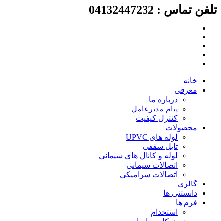
لفن تماس : 04132447232
رش
ه
حتوا
خانه
معرفی
درباره ما
پیام مدیرعامل
کنترل کیفیت
محصولات
لوله های UPVC
تایل سقفی
لوله و کانال های سیمانی
اتصالات سیمانی
اتصالات سرامیکی
گالری
دانستنی ها
فرم ها
استخدام