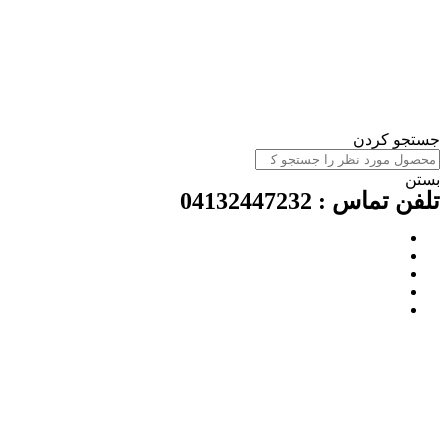
ستجو کردن
ستن
لفن تماس : 04132447232