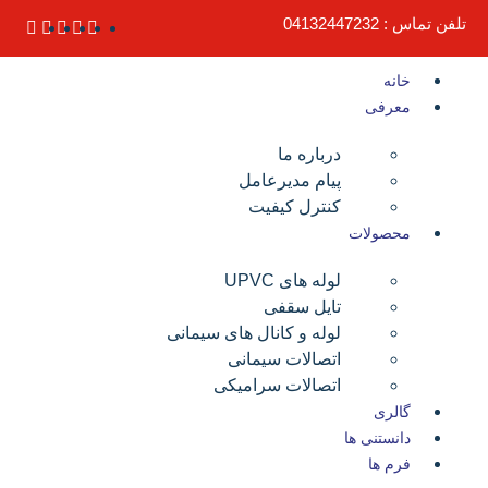
لفن تماس : 04132447232
خانه
معرفی
درباره ما
پیام مدیرعامل
کنترل کیفیت
محصولات
لوله های UPVC
تایل سقفی
لوله و کانال های سیمانی
اتصالات سیمانی
اتصالات سرامیکی
گالری
دانستنی ها
فرم ها