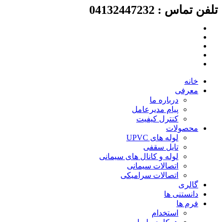
تلفن تماس : 04132447232
پرش
به
محتوا
خانه
معرفی
درباره ما
پیام مدیرعامل
کنترل کیفیت
محصولات
لوله های UPVC
تایل سقفی
لوله و کانال های سیمانی
اتصالات سیمانی
اتصالات سرامیکی
گالری
دانستنی ها
فرم ها
استخدام