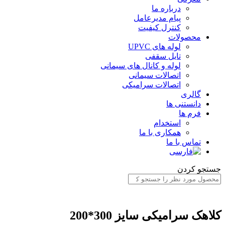
درباره ما
پیام مدیرعامل
کنترل کیفیت
محصولات
لوله های UPVC
تایل سقفی
لوله و کانال های سیمانی
اتصالات سیمانی
اتصالات سرامیکی
گالری
دانستنی ها
فرم ها
استخدام
همکاری با ما
تماس با ما
جستجو کردن
کلاهک سرامیکی سایز 300*200