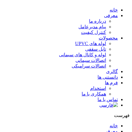
خانه
معرفی
درباره ما
پیام مدیرعامل
کنترل کیفیت
محصولات
لوله های UPVC
تایل سقفی
لوله و کانال های سیمانی
اتصالات سیمانی
اتصالات سرامیکی
گالری
دانستنی ها
فرم ها
استخدام
همکاری با ما
تماس با ما
فهرست
خانه
معرفی