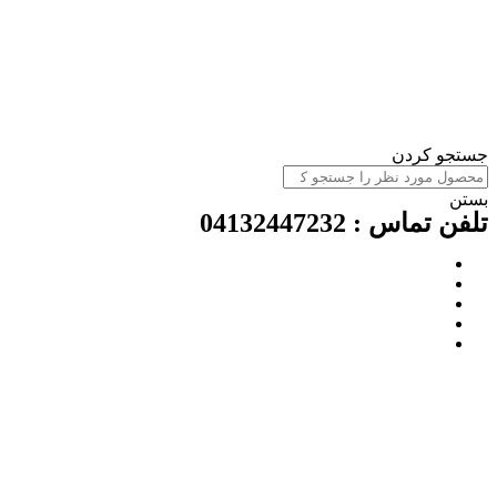
جستجو کردن
بستن
تلفن تماس : 04132447232