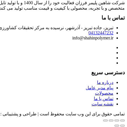
شرکت شاهین پلیمر 
متخصص و با تجربه، محصولی با کیفیت و قیمت مناسب تولید می کند.
تماس با ما
تبریز، جاده تبریز - آذرشهر، نرسیده به مرکز تحقیقات کشاور
04132447232
info@shahinpolymer.ir
دسترسی سریع
درباره ما
پیام مدیر عامل
محصولات
تماس با ما
نقشه سایت
تمامی حقوق برای این وب سایت محفوظ است | طراحی و پشتیبانی :