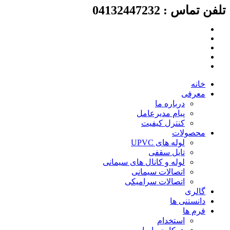
تلفن تماس : 04132447232
پرش
به
محتوا
خانه
معرفی
درباره ما
پیام مدیرعامل
کنترل کیفیت
محصولات
لوله های UPVC
تایل سقفی
لوله و کانال های سیمانی
اتصالات سیمانی
اتصالات سرامیکی
گالری
دانستنی ها
فرم ها
استخدام