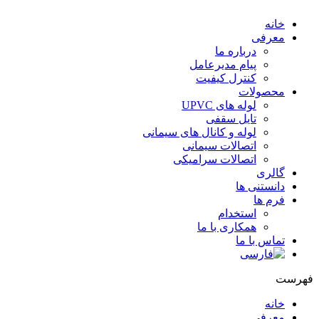
خانه
معرفی
درباره ما
پیام مدیرعامل
کنترل کیفیت
محصولات
لوله های UPVC
تایل سقفی
لوله و کانال های سیمانی
اتصالات سیمانی
اتصالات سرامیکی
گالری
دانستنی ها
فرم ها
استخدام
همکاری با ما
تماس با ما
فهرست
خانه
معرفی