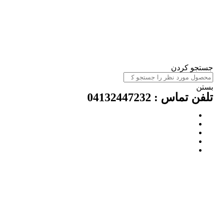
جستجو کردن
بستن
تلفن تماس : 04132447232