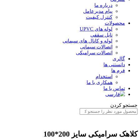
درباره ما
پیام مدیرعامل
کنترل کیفیت
محصولات
لوله های UPVC
تایل سقفی
لوله و کانال های سیمانی
اتصالات سیمانی
اتصالات سرامیکی
گالری
دانستنی ها
فرم ها
استخدام
همکاری با ما
تماس با ما
جستجو کردن
کلاهک سرامیکی سایز 200*100