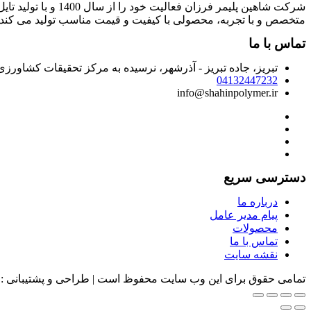
شرکت شاهین پلیمر 
متخصص و با تجربه، محصولی با کیفیت و قیمت مناسب تولید می کند.
تماس با ما
تبریز، جاده تبریز - آذرشهر، نرسیده به مرکز تحقیقات کشاور
04132447232
info@shahinpolymer.ir
دسترسی سریع
درباره ما
پیام مدیر عامل
محصولات
تماس با ما
نقشه سایت
تمامی حقوق برای این وب سایت محفوظ است | طراحی و پشتیبانی :