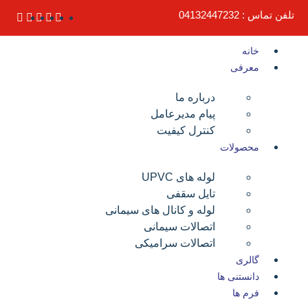
تلفن تماس : 04132447232
خانه
معرفی
درباره ما
پیام مدیرعامل
کنترل کیفیت
محصولات
لوله های UPVC
تایل سقفی
لوله و کانال های سیمانی
اتصالات سیمانی
اتصالات سرامیکی
گالری
دانستنی ها
فرم ها