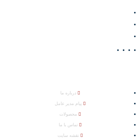
تبریز، جاده تبریز - آذرشهر، نرسیده به مرکز تحقیقات کشاورزی
خسروشاه
04132447232
info@shahinpolymer.ir
دسترسی سریع
درباره ما
پیام مدیر عامل
محصولات
تماس با ما
نقشه سایت