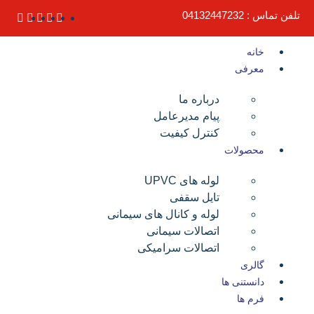
لفن تماس : 04132447232
خانه
معرفی
درباره ما
پیام مدیرعامل
کنترل کیفیت
محصولات
لوله های UPVC
تایل سقفی
لوله و کانال های سیمانی
اتصالات سیمانی
اتصالات سرامیکی
گالری
دانستنی ها
فرم ها