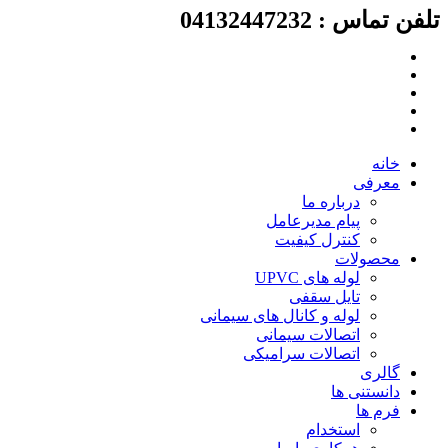
لفن تماس : 04132447232
رش
ه
حتوا
خانه
معرفی
درباره ما
پیام مدیرعامل
کنترل کیفیت
محصولات
لوله های UPVC
تایل سقفی
لوله و کانال های سیمانی
اتصالات سیمانی
اتصالات سرامیکی
گالری
دانستنی ها
فرم ها
استخدام