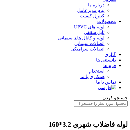
درباره ما
پیام مدیرعامل
کنترل کیفیت
محصولات
لوله های UPVC
تایل سقفی
لوله و کانال های سیمانی
اتصالات سیمانی
اتصالات سرامیکی
گالری
دانستنی ها
فرم ها
استخدام
همکاری با ما
تماس با ما
ستجو کردن
وله فاضلاب شهری 3.2*160