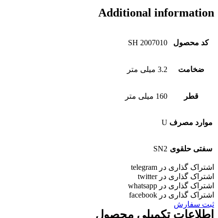
Additional informatio
کد محصول
SH 2007010
ضخامت
3.2 میلی متر
قطر
160 میلی متر
موارد مصرف
U
سفتی حلقوی
SN2
شتراک گذاری در telegram
شتراک گذاری در twitter
شتراک گذاری در whatsapp
شتراک گذاری در facebook
بت سفارش
طلاعات تکمیلی محصول