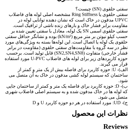
فتی حلقوی (SN) چیست؟
سفتی حلقوی یا Ring Stiffness مشخصه اصلی لوله های فاضلاب
UPVC مدفون در خاک است که نشان دهنده توانایی لوله در
قاومت برابر فشار خاک و بارهای زنده ناشی از ترافیک است.
سفتی حلقوی اسمی SN یک لوله، معادل با سفتی تعیین شده بر
حسب کیلو نیوتن بر متر مربع (kN/m²) بوده و نشانگر حداقل سفتی
لقوی یک لوله یا اتصال است. این لوله‌ها بسته به ویژگی‌های مورد
ظر در سه گروه با مقاومت‌های سفتی حلقوی (مقاومت در برابر
فشار خارجی) متفاوت (SN2,SN4,SN8) قابل تولید است. برحسب
حوزه کاربردهای زیر برای لوله های فاضلاب U-PVC مورد استفاده
رار می گیرند.
الف)- U: حوزه کاربرد برای فاصله بیش از یک متر و کمتر از
اختمان که سیستم لوله کشی مدفون در خاک به آن متصل می
ود.
ب)- D: حوزه کاربرد برای فاصله یک متر و کمتر از ساختمان جایی
ه لوله ها در خاک مدفون شده و به سیستم اصلی فاضلاب شهری
تصل می شود.
- UD: مورد استفاده در هر دو حوزه کاربرد U و D
ظرات این محصول
Review