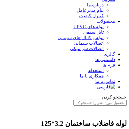
درباره ما
پیام مدیرعامل
کنترل کیفیت
محصولات
لوله های UPVC
تایل سقفی
لوله و کانال های سیمانی
اتصالات سیمانی
اتصالات سرامیکی
گالری
دانستنی ها
فرم ها
استخدام
همکاری با ما
تماس با ما
ستجو کردن
وله فاضلاب ساختمان 3.2*125