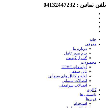
لفن تماس : 04132447232
رش
ه
حتوا
خانه
معرفی
درباره ما
پیام مدیرعامل
کنترل کیفیت
محصولات
لوله های UPVC
تایل سقفی
لوله و کانال های سیمانی
اتصالات سیمانی
اتصالات سرامیکی
گالری
دانستنی ها
فرم ها
استخدام