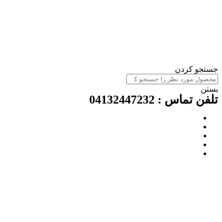
ستجو کردن
ستن
لفن تماس : 04132447232