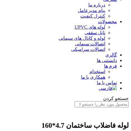
درباره ما
پیام مدیرعامل
کنترل کیفیت
محصولات
لوله های UPVC
تایل سقفی
لوله و کانال های سیمانی
اتصالات سیمانی
اتصالات سرامیکی
گالری
دانستنی ها
فرم ها
استخدام
همکاری با ما
تماس با ما
جستجو کردن
لوله فاضلاب ساختمان 4.7*160