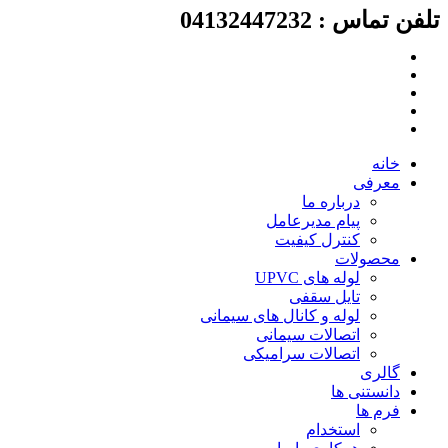
تلفن تماس : 04132447232
پرش
به
محتوا
خانه
معرفی
درباره ما
پیام مدیرعامل
کنترل کیفیت
محصولات
لوله های UPVC
تایل سقفی
لوله و کانال های سیمانی
اتصالات سیمانی
اتصالات سرامیکی
گالری
دانستنی ها
فرم ها
استخدام