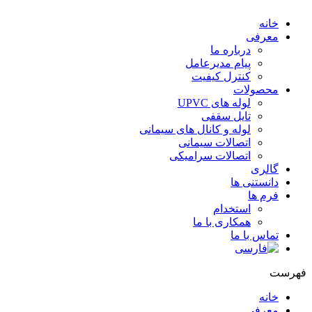
خانه
معرفی
درباره ما
پیام مدیرعامل
کنترل کیفیت
محصولات
لوله های UPVC
تایل سقفی
لوله و کانال های سیمانی
اتصالات سیمانی
اتصالات سرامیکی
گالری
دانستنی ها
فرم ها
استخدام
همکاری با ما
تماس با ما
فهرست
خانه
معرفی