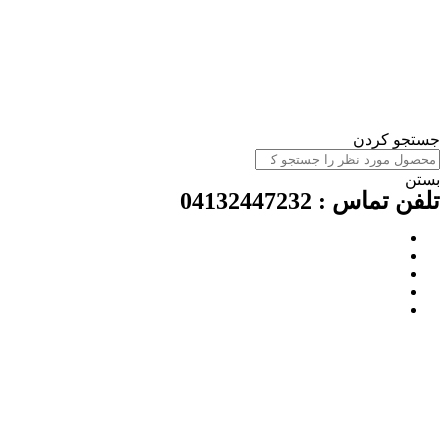
جستجو کردن
بستن
تلفن تماس : 04132447232