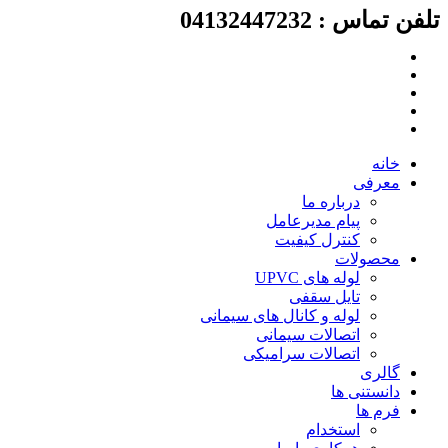
تلفن تماس : 04132447232
پرش
به
محتوا
خانه
معرفی
درباره ما
پیام مدیرعامل
کنترل کیفیت
محصولات
لوله های UPVC
تایل سقفی
لوله و کانال های سیمانی
اتصالات سیمانی
اتصالات سرامیکی
گالری
دانستنی ها
فرم ها
استخدام