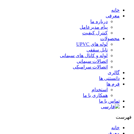
خانه
معرفی
درباره ما
پیام مدیرعامل
کنترل کیفیت
محصولات
لوله های UPVC
تایل سقفی
لوله و کانال های سیمانی
اتصالات سیمانی
اتصالات سرامیکی
گالری
دانستنی ها
فرم ها
استخدام
همکاری با ما
تماس با ما
فهرست
خانه
معرفی