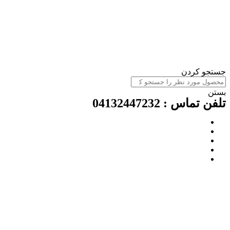
جستجو کردن
بستن
تلفن تماس : 04132447232