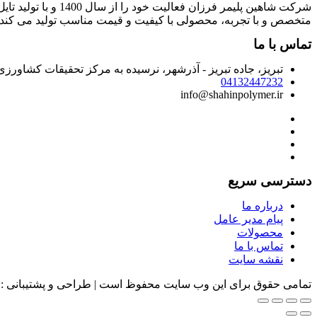
شرکت شاهین پلیمر 
متخصص و با تجربه، محصولی با کیفیت و قیمت مناسب تولید می کند.
تماس با ما
تبریز، جاده تبریز - آذرشهر، نرسیده به مرکز تحقیقات کشاور
04132447232
info@shahinpolymer.ir
دسترسی سریع
درباره ما
پیام مدیر عامل
محصولات
تماس با ما
نقشه سایت
تمامی حقوق برای این وب سایت محفوظ است | طراحی و پشتیبانی :