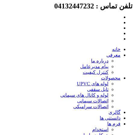
تلفن تماس : 04132447232
پرش
به
محتوا
خانه
معرفی
درباره ما
پیام مدیرعامل
کنترل کیفیت
محصولات
لوله های UPVC
تایل سقفی
لوله و کانال های سیمانی
اتصالات سیمانی
اتصالات سرامیکی
گالری
دانستنی ها
فرم ها
استخدام