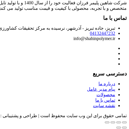
شرکت شاهین پلیمر 
متخصص و با تجربه، محصولی با کیفیت و قیمت مناسب تولید می کند.
تماس با ما
تبریز، جاده تبریز - آذرشهر، نرسیده به مرکز تحقیقات کشاور
04132447232
info@shahinpolymer.ir
دسترسی سریع
درباره ما
پیام مدیر عامل
محصولات
تماس با ما
نقشه سایت
تمامی حقوق برای این وب سایت محفوظ است | طراحی و پشتیبانی :