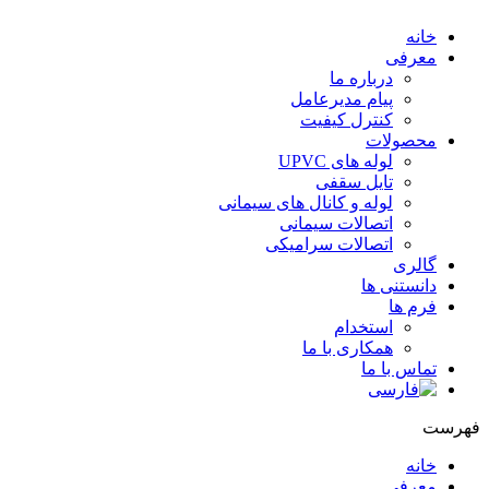
خانه
معرفی
درباره ما
پیام مدیرعامل
کنترل کیفیت
محصولات
لوله های UPVC
تایل سقفی
لوله و کانال های سیمانی
اتصالات سیمانی
اتصالات سرامیکی
گالری
دانستنی ها
فرم ها
استخدام
همکاری با ما
تماس با ما
فهرست
خانه
معرفی