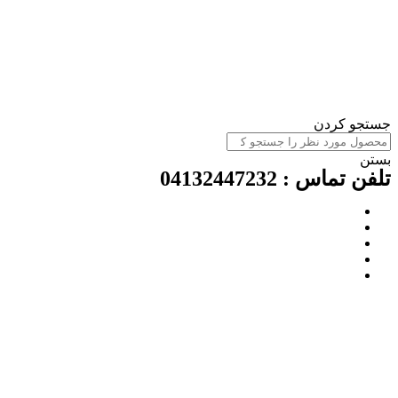
جستجو کردن
بستن
تلفن تماس : 04132447232