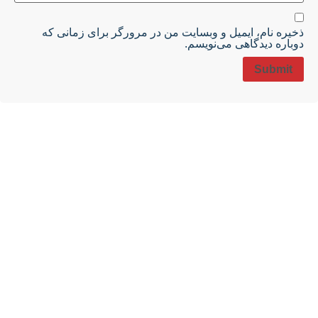
ذخیره نام، ایمیل و وبسایت من در مرورگر برای زمانی که
دوباره دیدگاهی می‌نویسم.
شرکت شاهین پلیمر فرزان فعالیت خود را از سال 1400 و با تولید
تایل های سقفی در طرح ها و رنگ های متنوع آغاز نمود. این شرکت
با استفاده از دستگاه های مدرن با آخرین تکنولوژی و به کار گیری
نیروهای متخصص و با تجربه، محصولی با کیفیت و قیمت مناسب
تولید می کند.