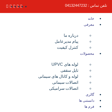
تلفن تماس : 04132447232
خانه
معرفی
درباره ما
پیام مدیرعامل
کنترل کیفیت
محصولات
لوله های UPVC
تایل سقفی
لوله و کانال های سیمانی
اتصالات سیمانی
اتصالات سرامیکی
گالری
دانستنی ها
فرم ها