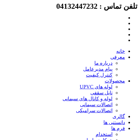
تلفن تماس : 04132447232
پرش
به
محتوا
خانه
معرفی
درباره ما
پیام مدیرعامل
کنترل کیفیت
محصولات
لوله های UPVC
تایل سقفی
لوله و کانال های سیمانی
اتصالات سیمانی
اتصالات سرامیکی
گالری
دانستنی ها
فرم ها
استخدام