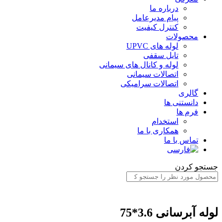
درباره ما
پیام مدیرعامل
کنترل کیفیت
محصولات
لوله های UPVC
تایل سقفی
لوله و کانال های سیمانی
اتصالات سیمانی
اتصالات سرامیکی
گالری
دانستنی ها
فرم ها
استخدام
همکاری با ما
تماس با ما
جستجو کردن
لوله آبرسانی 3.6*75