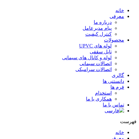
خانه
معرفی
درباره ما
پیام مدیرعامل
کنترل کیفیت
محصولات
لوله های UPVC
تایل سقفی
لوله و کانال های سیمانی
اتصالات سیمانی
اتصالات سرامیکی
گالری
دانستنی ها
فرم ها
استخدام
همکاری با ما
تماس با ما
فهرست
خانه
معرفی