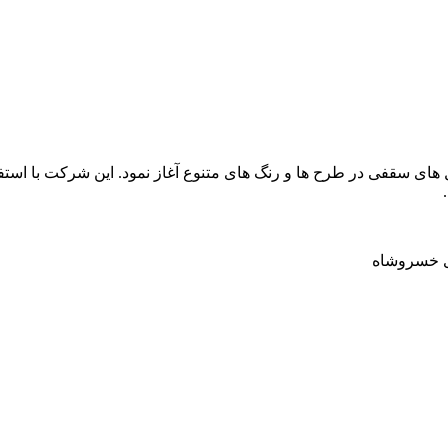
فرزان فعالیت خود را از سال 1400 و با تولید تایل های سقفی در طرح ها و رنگ های متنوع آغاز 
زی خسروشاه