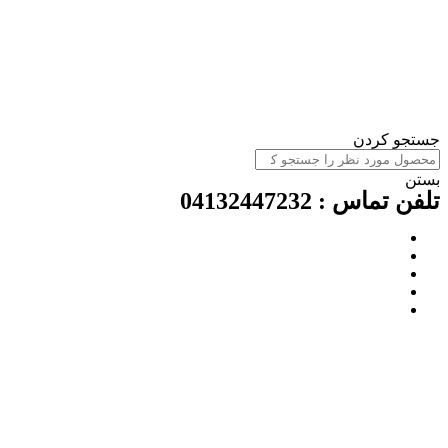
جستجو کردن
بستن
تلفن تماس : 04132447232