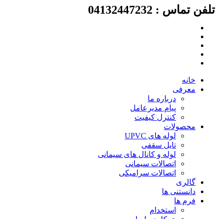
لفن تماس : 04132447232
رش
ه
حتوا
خانه
معرفی
درباره ما
پیام مدیرعامل
کنترل کیفیت
محصولات
لوله های UPVC
تایل سقفی
لوله و کانال های سیمانی
اتصالات سیمانی
اتصالات سرامیکی
گالری
دانستنی ها
فرم ها
استخدام