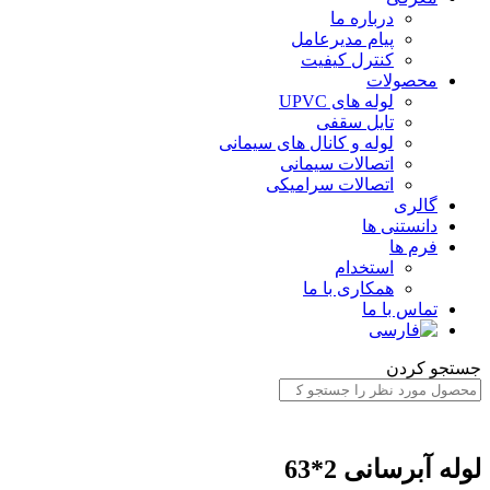
درباره ما
پیام مدیرعامل
کنترل کیفیت
محصولات
لوله های UPVC
تایل سقفی
لوله و کانال های سیمانی
اتصالات سیمانی
اتصالات سرامیکی
گالری
دانستنی ها
فرم ها
استخدام
همکاری با ما
تماس با ما
ستجو کردن
وله آبرسانی 2*63