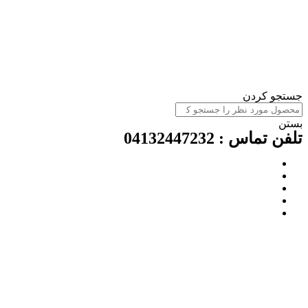
ستجو کردن
ستن
لفن تماس : 04132447232