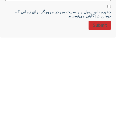
ذخیره نام، ایمیل و وبسایت من در مرورگر برای زمانی که
دوباره دیدگاهی می‌نویسم.
شرکت شاهین پلیمر فرزان فعالیت خود را از سال 1400 و با تولید
تایل های سقفی در طرح ها و رنگ های متنوع آغاز نمود. این شرکت
با استفاده از دستگاه های مدرن با آخرین تکنولوژی و به کار گیری
نیروهای متخصص و با تجربه، محصولی با کیفیت و قیمت مناسب
تولید می کند.