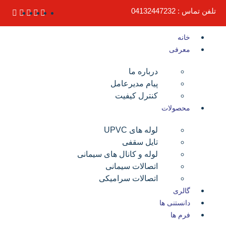
تلفن تماس : 04132447232
خانه
معرفی
درباره ما
پیام مدیرعامل
کنترل کیفیت
محصولات
لوله های UPVC
تایل سقفی
لوله و کانال های سیمانی
اتصالات سیمانی
اتصالات سرامیکی
گالری
دانستنی ها
فرم ها