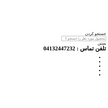
ستجو کردن
ستن
لفن تماس : 04132447232