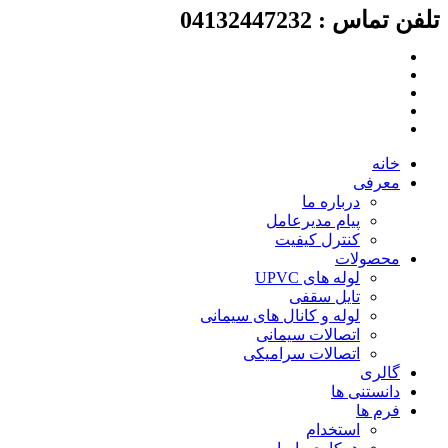
لفن تماس : 04132447232
رش
ه
حتوا
خانه
معرفی
درباره ما
پیام مدیرعامل
کنترل کیفیت
محصولات
لوله های UPVC
تایل سقفی
لوله و کانال های سیمانی
اتصالات سیمانی
اتصالات سرامیکی
گالری
دانستنی ها
فرم ها
استخدام