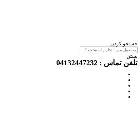
ستجو کردن
ستن
لفن تماس : 04132447232