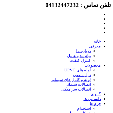
لفن تماس : 04132447232
رش
ه
حتوا
خانه
معرفی
درباره ما
پیام مدیرعامل
کنترل کیفیت
محصولات
لوله های UPVC
تایل سقفی
لوله و کانال های سیمانی
اتصالات سیمانی
اتصالات سرامیکی
گالری
دانستنی ها
فرم ها
استخدام