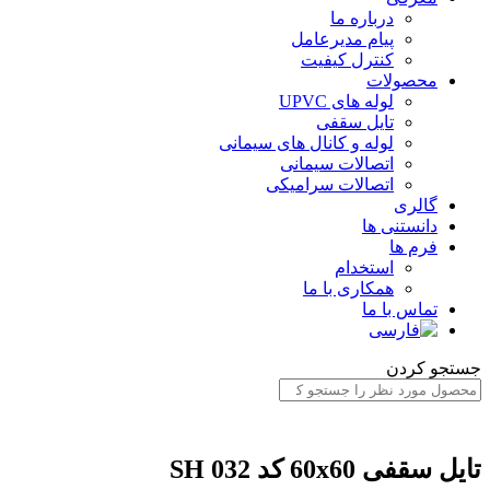
درباره ما
پیام مدیرعامل
کنترل کیفیت
محصولات
لوله های UPVC
تایل سقفی
لوله و کانال های سیمانی
اتصالات سیمانی
اتصالات سرامیکی
گالری
دانستنی ها
فرم ها
استخدام
همکاری با ما
تماس با ما
ستجو کردن
ایل سقفی 60x60 کد SH 032