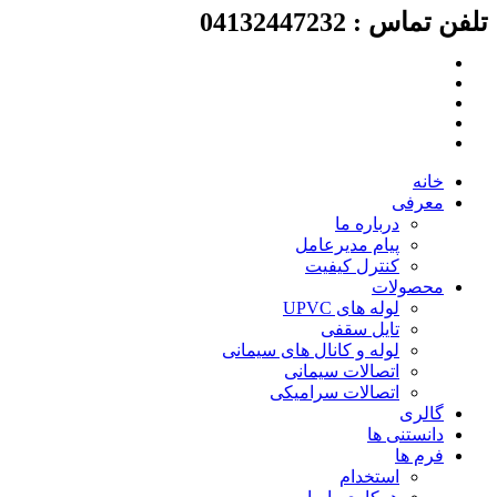
لفن تماس : 04132447232
رش
ه
حتوا
خانه
معرفی
درباره ما
پیام مدیرعامل
کنترل کیفیت
محصولات
لوله های UPVC
تایل سقفی
لوله و کانال های سیمانی
اتصالات سیمانی
اتصالات سرامیکی
گالری
دانستنی ها
فرم ها
استخدام