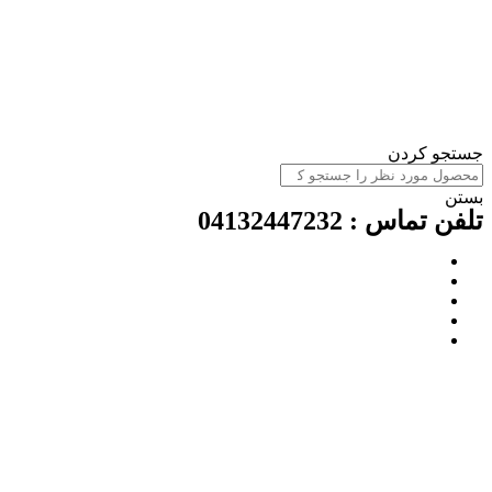
ستجو کردن
ستن
لفن تماس : 04132447232