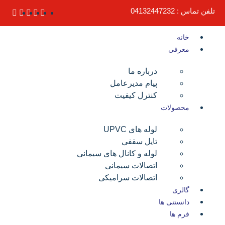
تلفن تماس : 04132447232
خانه
معرفی
درباره ما
پیام مدیرعامل
کنترل کیفیت
محصولات
لوله های UPVC
تایل سقفی
لوله و کانال های سیمانی
اتصالات سیمانی
اتصالات سرامیکی
گالری
دانستنی ها
فرم ها