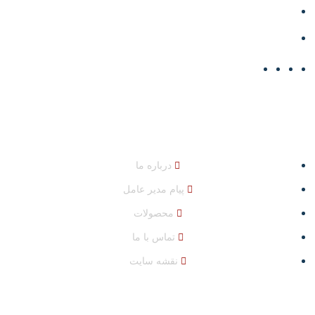
04132447232
info@shahinpolymer.ir
دسترسی سریع
درباره ما
پیام مدیر عامل
محصولات
تماس با ما
نقشه سایت