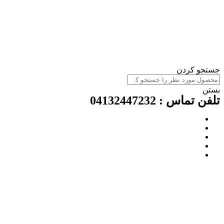
ستجو کردن
ستن
لفن تماس : 04132447232