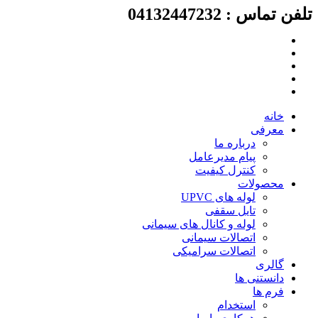
لفن تماس : 04132447232
رش
ه
حتوا
خانه
معرفی
درباره ما
پیام مدیرعامل
کنترل کیفیت
محصولات
لوله های UPVC
تایل سقفی
لوله و کانال های سیمانی
اتصالات سیمانی
اتصالات سرامیکی
گالری
دانستنی ها
فرم ها
استخدام