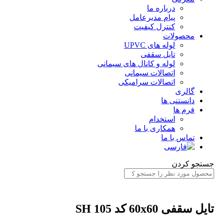
درباره ما
پیام مدیرعامل
کنترل کیفیت
محصولات
لوله های UPVC
تایل سقفی
لوله و کانال های سیمانی
اتصالات سیمانی
اتصالات سرامیکی
گالری
دانستنی ها
فرم ها
استخدام
همکاری با ما
تماس با ما
ستجو کردن
ایل سقفی 60x60 کد SH 105