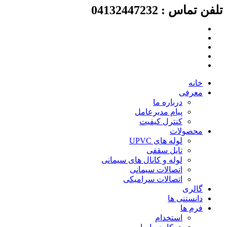
لفن تماس : 04132447232
رش
ه
حتوا
خانه
معرفی
درباره ما
پیام مدیرعامل
کنترل کیفیت
محصولات
لوله های UPVC
تایل سقفی
لوله و کانال های سیمانی
اتصالات سیمانی
اتصالات سرامیکی
گالری
دانستنی ها
فرم ها
استخدام