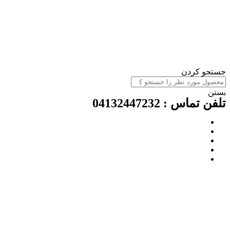
ستجو کردن
ستن
لفن تماس : 04132447232