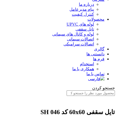
درباره ما
پیام مدیرعامل
کنترل کیفیت
محصولات
لوله های UPVC
تایل سقفی
لوله و کانال های سیمانی
اتصالات سیمانی
اتصالات سرامیکی
گالری
دانستنی ها
فرم ها
استخدام
همکاری با ما
تماس با ما
ستجو کردن
ایل سقفی 60x60 کد SH 046