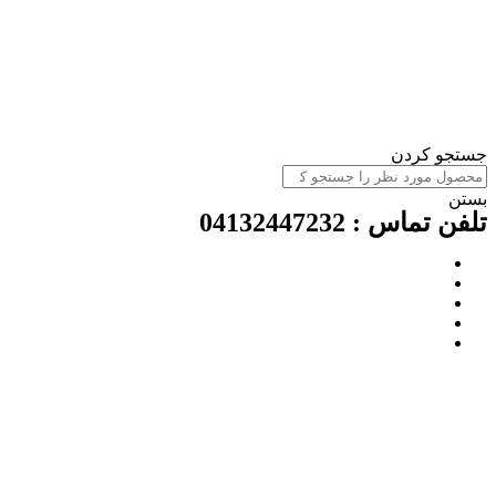
ستجو کردن
ستن
لفن تماس : 04132447232