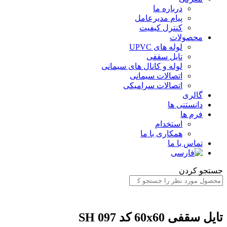
درباره ما
پیام مدیرعامل
کنترل کیفیت
محصولات
لوله های UPVC
تایل سقفی
لوله و کانال های سیمانی
اتصالات سیمانی
اتصالات سرامیکی
گالری
دانستنی ها
فرم ها
استخدام
همکاری با ما
تماس با ما
ستجو کردن
ایل سقفی 60x60 کد SH 097