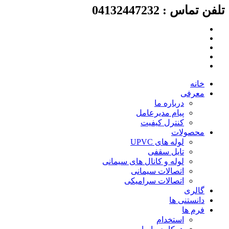
لفن تماس : 04132447232
رش
ه
حتوا
خانه
معرفی
درباره ما
پیام مدیرعامل
کنترل کیفیت
محصولات
لوله های UPVC
تایل سقفی
لوله و کانال های سیمانی
اتصالات سیمانی
اتصالات سرامیکی
گالری
دانستنی ها
فرم ها
استخدام