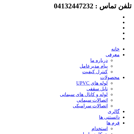
لفن تماس : 04132447232
رش
ه
حتوا
خانه
معرفی
درباره ما
پیام مدیرعامل
کنترل کیفیت
محصولات
لوله های UPVC
تایل سقفی
لوله و کانال های سیمانی
اتصالات سیمانی
اتصالات سرامیکی
گالری
دانستنی ها
فرم ها
استخدام