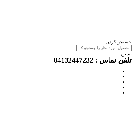
ستجو کردن
ستن
لفن تماس : 04132447232