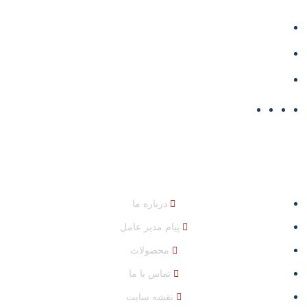
تبریز، جاده تبریز - آذرشهر، نرسیده به مرکز تحقیقات کشاورزی
خسروشاه
04132447232
info@shahinpolymer.ir
دسترسی سریع
درباره ما
پیام مدیر عامل
محصولات
تماس با ما
نقشه سایت