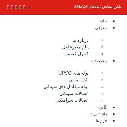
تلفن تماس : 04132447232
خانه
معرفی
درباره ما
پیام مدیرعامل
کنترل کیفیت
محصولات
لوله های UPVC
تایل سقفی
لوله و کانال های سیمانی
اتصالات سیمانی
اتصالات سرامیکی
گالری
دانستنی ها
فرم ها