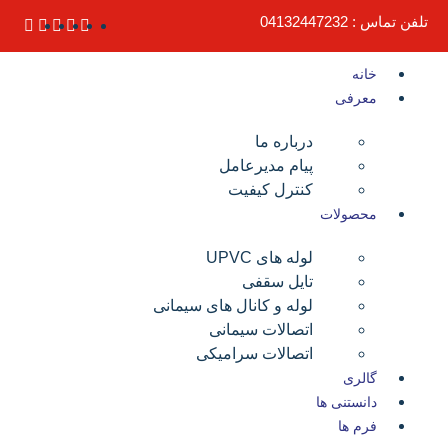
تلفن تماس : 04132447232
خانه
معرفی
درباره ما
پیام مدیرعامل
کنترل کیفیت
محصولات
لوله های UPVC
تایل سقفی
لوله و کانال های سیمانی
اتصالات سیمانی
اتصالات سرامیکی
گالری
دانستنی ها
فرم ها