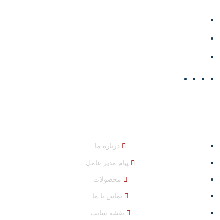
تبریز، جاده تبریز - آذرشهر، نرسیده به مرکز تحقیقات کشاورزی
خسروشاه
04132447232
info@shahinpolymer.ir
دسترسی سریع
درباره ما
پیام مدیر عامل
محصولات
تماس با ما
نقشه سایت