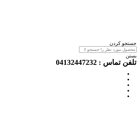
جستجو کردن
بستن
تلفن تماس : 04132447232