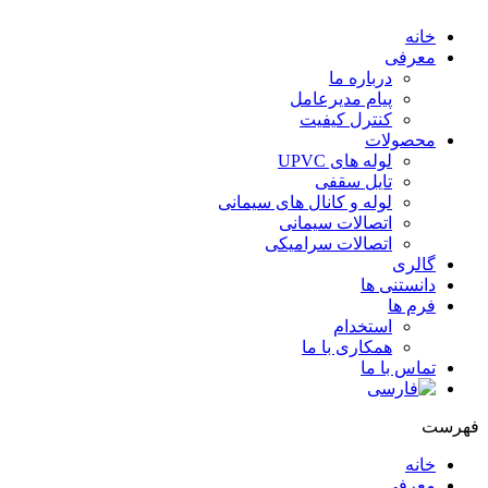
خانه
معرفی
درباره ما
پیام مدیرعامل
کنترل کیفیت
محصولات
لوله های UPVC
تایل سقفی
لوله و کانال های سیمانی
اتصالات سیمانی
اتصالات سرامیکی
گالری
دانستنی ها
فرم ها
استخدام
همکاری با ما
تماس با ما
فهرست
خانه
معرفی