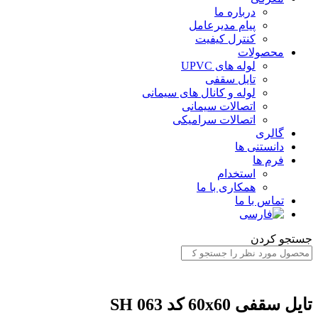
درباره ما
پیام مدیرعامل
کنترل کیفیت
محصولات
لوله های UPVC
تایل سقفی
لوله و کانال های سیمانی
اتصالات سیمانی
اتصالات سرامیکی
گالری
دانستنی ها
فرم ها
استخدام
همکاری با ما
تماس با ما
جستجو کردن
تایل سقفی 60x60 کد SH 063