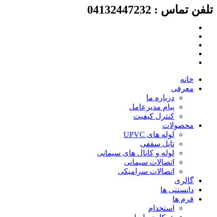
تلفن تماس : 04132447232
پرش
به
محتوا
خانه
معرفی
درباره ما
پیام مدیرعامل
کنترل کیفیت
محصولات
لوله های UPVC
تایل سقفی
لوله و کانال های سیمانی
اتصالات سیمانی
اتصالات سرامیکی
گالری
دانستنی ها
فرم ها
استخدام