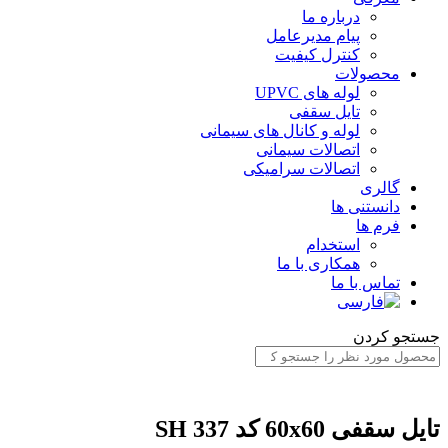
درباره ما
پیام مدیرعامل
کنترل کیفیت
محصولات
لوله های UPVC
تایل سقفی
لوله و کانال های سیمانی
اتصالات سیمانی
اتصالات سرامیکی
گالری
دانستنی ها
فرم ها
استخدام
همکاری با ما
تماس با ما
ستجو کردن
ایل سقفی 60x60 کد SH 337