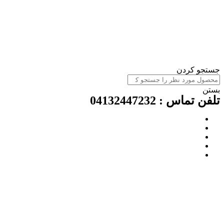
ستجو کردن
ستن
لفن تماس : 04132447232