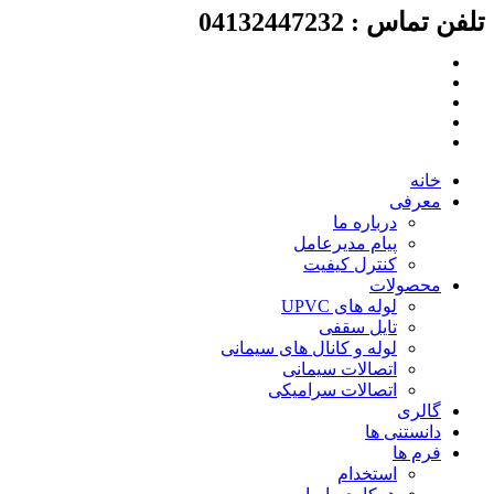
لفن تماس : 04132447232
رش
ه
حتوا
خانه
معرفی
درباره ما
پیام مدیرعامل
کنترل کیفیت
محصولات
لوله های UPVC
تایل سقفی
لوله و کانال های سیمانی
اتصالات سیمانی
اتصالات سرامیکی
گالری
دانستنی ها
فرم ها
استخدام