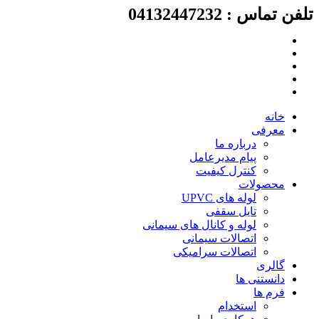
لفن تماس : 04132447232
رش
ه
حتوا
خانه
معرفی
درباره ما
پیام مدیرعامل
کنترل کیفیت
محصولات
لوله های UPVC
تایل سقفی
لوله و کانال های سیمانی
اتصالات سیمانی
اتصالات سرامیکی
گالری
دانستنی ها
فرم ها
استخدام