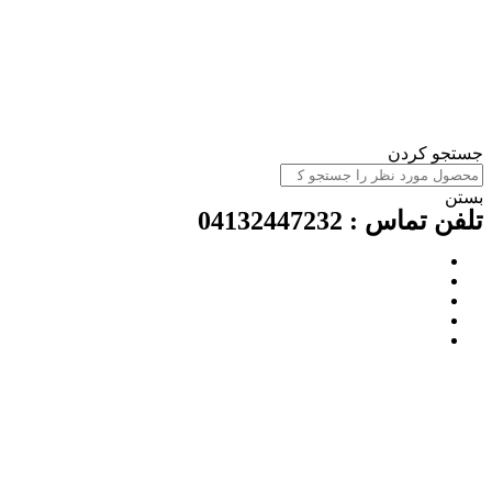
ستجو کردن
ستن
لفن تماس : 04132447232