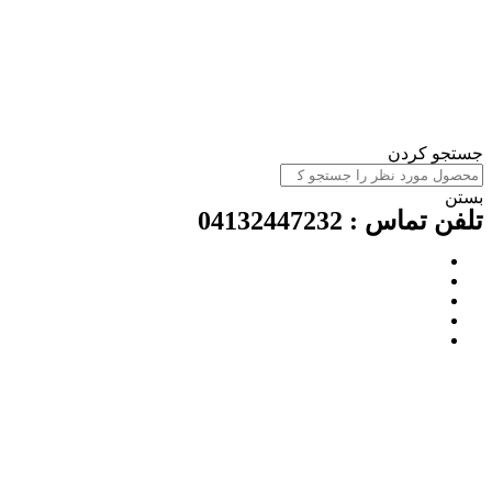
ستجو کردن
ستن
لفن تماس : 04132447232