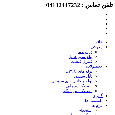
لفن تماس : 04132447232
رش
ه
حتوا
خانه
معرفی
درباره ما
پیام مدیرعامل
کنترل کیفیت
محصولات
لوله های UPVC
تایل سقفی
لوله و کانال های سیمانی
اتصالات سیمانی
اتصالات سرامیکی
گالری
دانستنی ها
فرم ها
استخدام