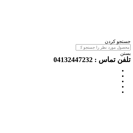
ستجو کردن
ستن
لفن تماس : 04132447232