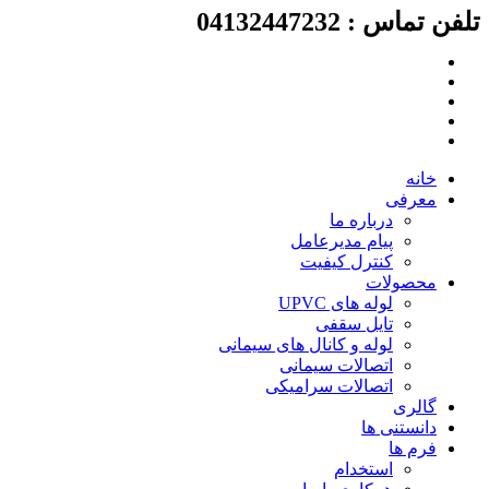
لفن تماس : 04132447232
رش
ه
حتوا
خانه
معرفی
درباره ما
پیام مدیرعامل
کنترل کیفیت
محصولات
لوله های UPVC
تایل سقفی
لوله و کانال های سیمانی
اتصالات سیمانی
اتصالات سرامیکی
گالری
دانستنی ها
فرم ها
استخدام