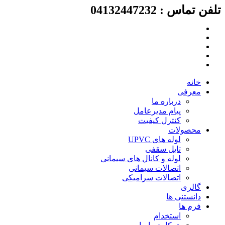
لفن تماس : 04132447232
رش
ه
حتوا
خانه
معرفی
درباره ما
پیام مدیرعامل
کنترل کیفیت
محصولات
لوله های UPVC
تایل سقفی
لوله و کانال های سیمانی
اتصالات سیمانی
اتصالات سرامیکی
گالری
دانستنی ها
فرم ها
استخدام