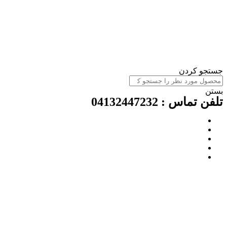
ستجو کردن
ستن
لفن تماس : 04132447232