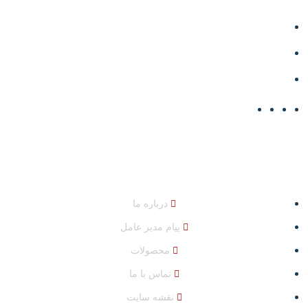
تبریز، جاده تبریز - آذرشهر، نرسیده به مرکز تحقیقات کشاورزی
خسروشاه
04132447232
info@shahinpolymer.ir
دسترسی سریع
درباره ما
پیام مدیر عامل
محصولات
تماس با ما
نقشه سایت