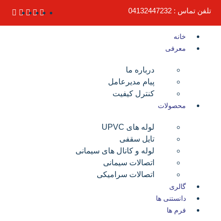
تلفن تماس : 04132447232
خانه
معرفی
درباره ما
پیام مدیرعامل
کنترل کیفیت
محصولات
لوله های UPVC
تایل سقفی
لوله و کانال های سیمانی
اتصالات سیمانی
اتصالات سرامیکی
گالری
دانستنی ها
فرم ها