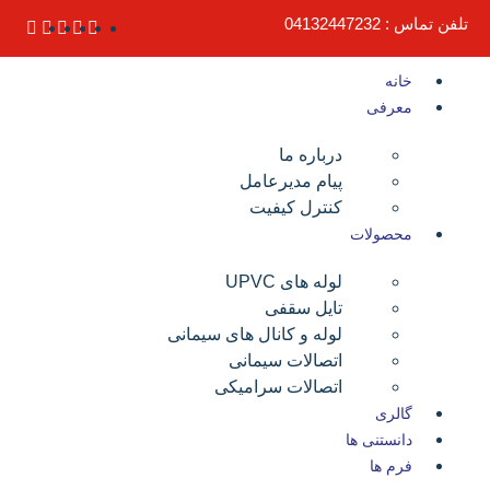
تلفن تماس : 04132447232
خانه
معرفی
درباره ما
پیام مدیرعامل
کنترل کیفیت
محصولات
لوله های UPVC
تایل سقفی
لوله و کانال های سیمانی
اتصالات سیمانی
اتصالات سرامیکی
گالری
دانستنی ها
فرم ها