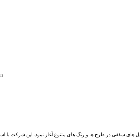
on
ر فرزان فعالیت خود را از سال 1400 و با تولید تایل های سقفی در طرح ها و رنگ های متنوع آغا