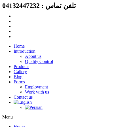
Skip
تلفن تماس : 04132447232
to
content
Home
Introduction
About us
Quality Control
Products
Gallery
Blog
Forms
Employment
Work with us
Contact us
Menu
Home