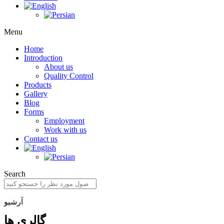
Menu
Home
Introduction
About us
Quality Control
Products
Gallery
Blog
Forms
Employment
Work with us
Contact us
Search
آرشیو
گالری ها