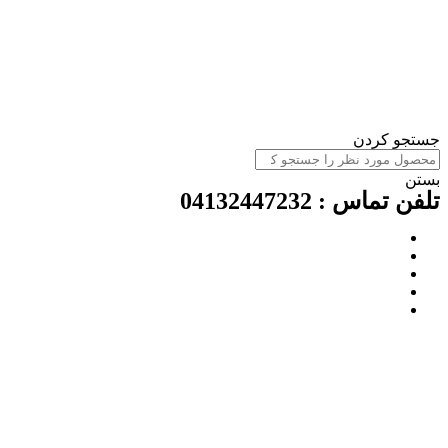
ستجو کردن
ستن
لفن تماس : 04132447232