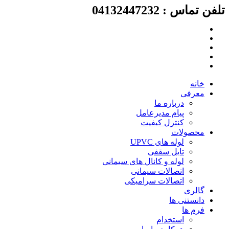
لفن تماس : 04132447232
رش
ه
حتوا
خانه
معرفی
درباره ما
پیام مدیرعامل
کنترل کیفیت
محصولات
لوله های UPVC
تایل سقفی
لوله و کانال های سیمانی
اتصالات سیمانی
اتصالات سرامیکی
گالری
دانستنی ها
فرم ها
استخدام