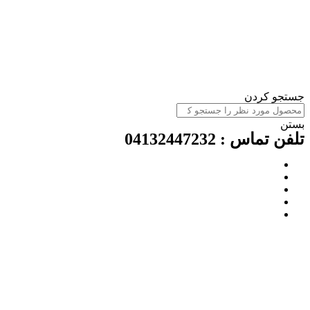
ستجو کردن
ستن
لفن تماس : 04132447232