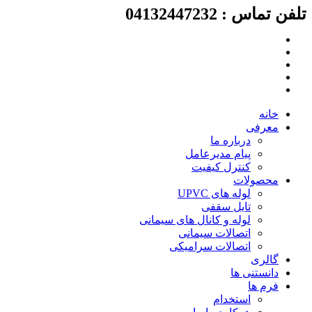
لفن تماس : 04132447232
رش
ه
حتوا
خانه
معرفی
درباره ما
پیام مدیرعامل
کنترل کیفیت
محصولات
لوله های UPVC
تایل سقفی
لوله و کانال های سیمانی
اتصالات سیمانی
اتصالات سرامیکی
گالری
دانستنی ها
فرم ها
استخدام