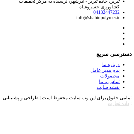
تبریز، جاده تبریز - آذرشهر، نرسیده به مرکز تحقیقات
کشاورزی خسروشاه
04132447232
info@shahinpolymer.ir
سترسی سریع
درباره ما
پیام مدیر عامل
محصولات
تماس با ما
نقشه سایت
مامی حقوق برای این وب سایت محفوظ است | طراحی و پشتیبانی
داده تجارت