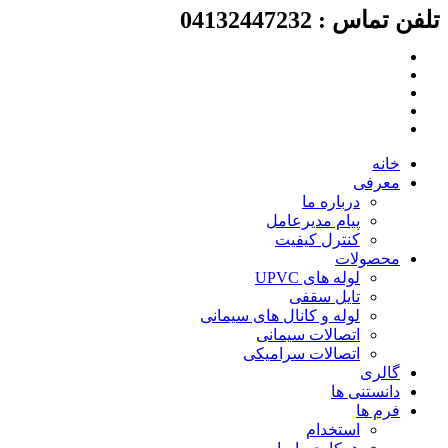
لفن تماس : 04132447232
رش
ه
حتوا
خانه
معرفی
درباره ما
پیام مدیرعامل
کنترل کیفیت
محصولات
لوله های UPVC
تایل سقفی
لوله و کانال های سیمانی
اتصالات سیمانی
اتصالات سرامیکی
گالری
دانستنی ها
فرم ها
استخدام