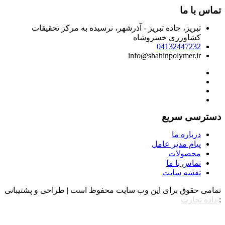
ماس با ما
تبریز، جاده تبریز - آذرشهر، نرسیده به مرکز تحقیقات
کشاورزی خسروشاه
04132447232
info@shahinpolymer.ir
سترسی سریع
درباره ما
پیام مدیر عامل
محصولات
تماس با ما
نقشه سایت
مامی حقوق برای این وب سایت محفوظ است | طراحی و پشتیبانی
داده تجارت