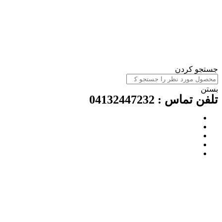
ستجو کردن
ستن
لفن تماس : 04132447232