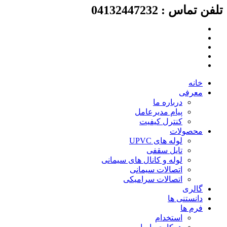
لفن تماس : 04132447232
رش
ه
حتوا
خانه
معرفی
درباره ما
پیام مدیرعامل
کنترل کیفیت
محصولات
لوله های UPVC
تایل سقفی
لوله و کانال های سیمانی
اتصالات سیمانی
اتصالات سرامیکی
گالری
دانستنی ها
فرم ها
استخدام