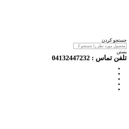
ستجو کردن
ستن
لفن تماس : 04132447232