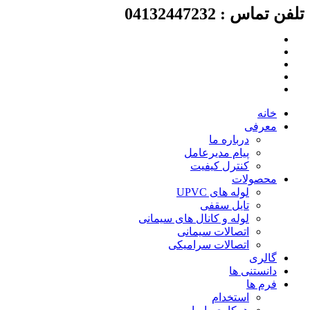
تلفن تماس : 04132447232
پرش
به
محتوا
خانه
معرفی
درباره ما
پیام مدیرعامل
کنترل کیفیت
محصولات
لوله های UPVC
تایل سقفی
لوله و کانال های سیمانی
اتصالات سیمانی
اتصالات سرامیکی
گالری
دانستنی ها
فرم ها
استخدام