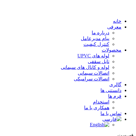
خانه
معرفی
درباره ما
پیام مدیرعامل
کنترل کیفیت
محصولات
لوله های UPVC
تایل سقفی
لوله و کانال های سیمانی
اتصالات سیمانی
اتصالات سرامیکی
گالری
دانستنی ها
فرم ها
استخدام
همکاری با ما
تماس با ما
فهرست