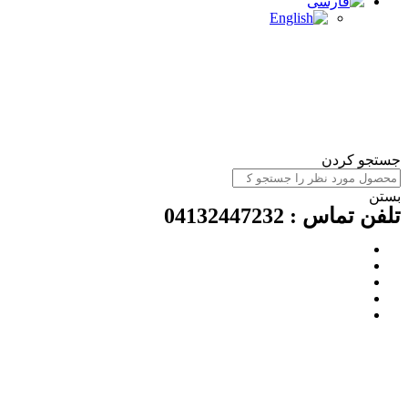
جستجو کردن
بستن
تلفن تماس : 04132447232