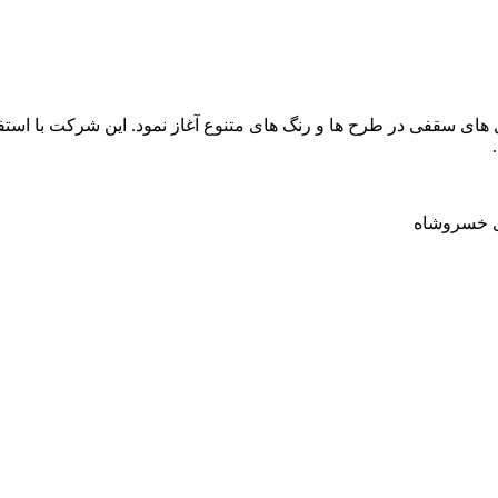
فرزان فعالیت خود را از سال 1400 و با تولید تایل های سقفی در طرح ها و رنگ های متنوع آغاز 
زی خسروشاه