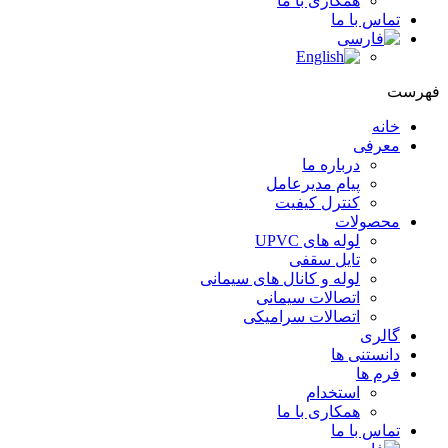
همکاری با ما
تماس با ما
فهرست
خانه
معرفی
درباره ما
پیام مدیرعامل
کنترل کیفیت
محصولات
لوله های UPVC
تایل سقفی
لوله و کانال های سیمانی
اتصالات سیمانی
اتصالات سرامیکی
گالری
دانستنی ها
فرم ها
استخدام
همکاری با ما
تماس با ما