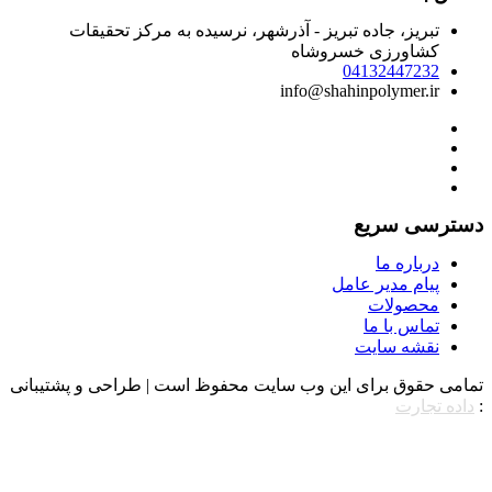
تبریز، جاده تبریز - آذرشهر، نرسیده به مرکز تحقیقات
کشاورزی خسروشاه
04132447232
info@shahinpolymer.ir
سترسی سریع
درباره ما
پیام مدیر عامل
محصولات
تماس با ما
نقشه سایت
مامی حقوق برای این وب سایت محفوظ است | طراحی و پشتیبانی
داده تجارت