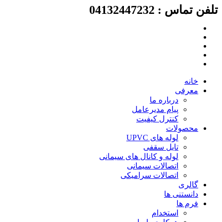
لفن تماس : 04132447232
رش
ه
حتوا
خانه
معرفی
درباره ما
پیام مدیرعامل
کنترل کیفیت
محصولات
لوله های UPVC
تایل سقفی
لوله و کانال های سیمانی
اتصالات سیمانی
اتصالات سرامیکی
گالری
دانستنی ها
فرم ها
استخدام