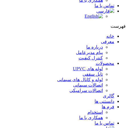
همکاری با ما
تماس با ما
هرست
خانه
معرفی
درباره ما
پیام مدیرعامل
کنترل کیفیت
محصولات
لوله های UPVC
تایل سقفی
لوله و کانال های سیمانی
اتصالات سیمانی
اتصالات سرامیکی
گالری
دانستنی ها
فرم ها
استخدام
همکاری با ما
تماس با ما