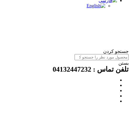
ستجو کردن
ستن
لفن تماس : 04132447232